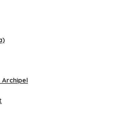
a)
 Archipel
t