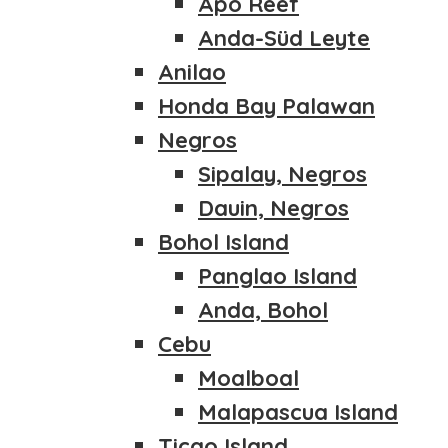
Apo Reef
PAZIFIK
ZENTRAL ATOLLE
FRANZÖSISCH POLYNESIEN
Anda-Süd Leyte
MAYOTTE
MEXICO
NOSY BE – MADAGASKAR
Anilao
BAJA CALIFORNIA + SO
ÄGYPTEN
Honda Bay Palawan
AZOREN
FOTOGRAFIE
Negros
INDISCHER OZEAN
MALEDIVEN
Sipalay, Negros
MANTA EXPEDITION NO
Dauin, Negros
ZENTRAL ATOLLE
Bohol Island
MAYOTTE
NOSY BE – MADAGASKAR
Panglao Island
ÄGYPTEN
Anda, Bohol
FOTOGRAFIE
Cebu
Moalboal
Malapascua Island
Ticao Island