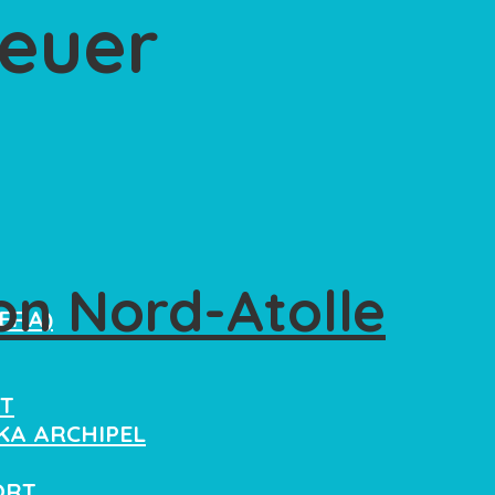
teuer
on Nord-Atolle
ERA)
RT
KA ARCHIPEL
ORT