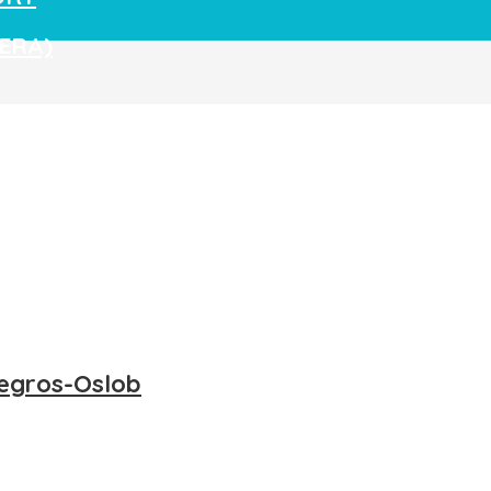
ERA)
RT
KA ARCHIPEL
ORT
CORRO ISLANDS
egros-Oslob
RD-ATOLLE