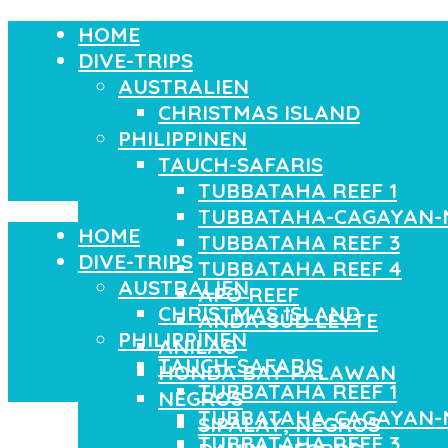
HOME
DIVE-TRIPS
AUSTRALIEN
CHRISTMAS ISLAND
PHILIPPINEN
TAUCH-SAFARIS
TUBBATAHA REEF 1
TUBBATAHA-CAGAYAN-
HOME
TUBBATAHA REEF 3
DIVE-TRIPS
TUBBATAHA REEF 4
AUSTRALIEN
APO REEF
CHRISTMAS ISLAND
ANDA-SÜD LEYTE
PHILIPPINEN
ANILAO
TAUCH-SAFARIS
HONDA BAY PALAWAN
TUBBATAHA REEF 1
NEGROS
TUBBATAHA-CAGAYAN-
SIPALAY, NEGROS
TUBBATAHA REEF 3