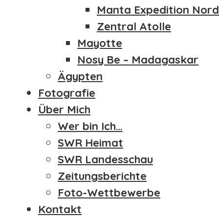
Manta Expedition Nord
Zentral Atolle
Mayotte
ÜBER MICH
Nosy Be – Madagaskar
WER BIN ICH…
Ägypten
SWR HEIMAT
Fotografie
SWR LANDESSCHAU
Über Mich
ZEITUNGSBERICHTE
FOTO-WETTBEWERBE
Wer bin Ich…
KONTAKT
SWR Heimat
ÜBER MICH
SWR Landesschau
Menu
WER BIN ICH…
Zeitungsberichte
SWR HEIMAT
Foto-Wettbewerbe
SWR LANDESSCHAU
ZEITUNGSBERICHTE
Kontakt