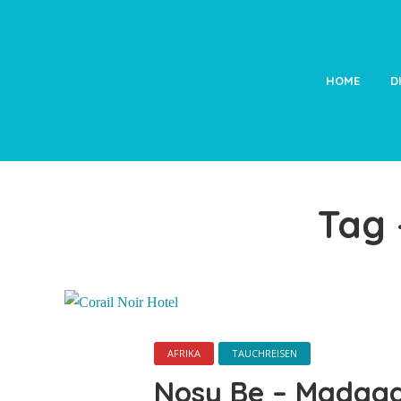
HOME
D
Tag 
AFRIKA
TAUCHREISEN
Nosy Be – Madag