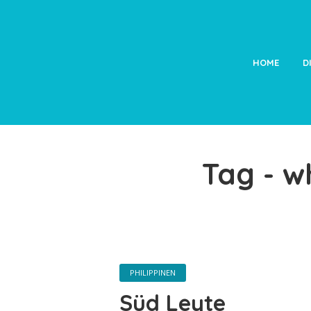
HOME
D
Tag - w
PHILIPPINEN
Süd Leyte